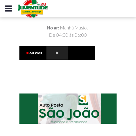
No ar:
Manhã Musical
De 04:00 às 06:00