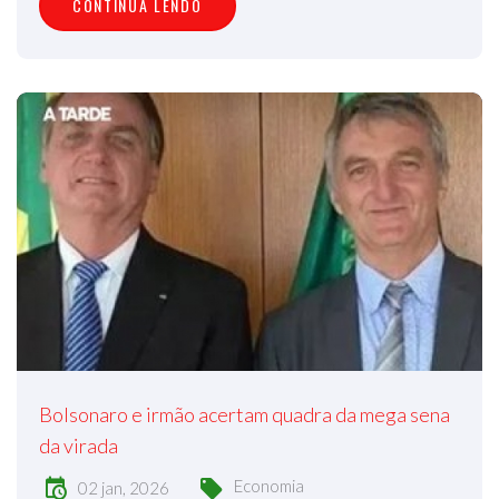
CONTINUA LENDO
Bolsonaro e irmão acertam quadra da mega sena
da virada
Economia
02 jan, 2026