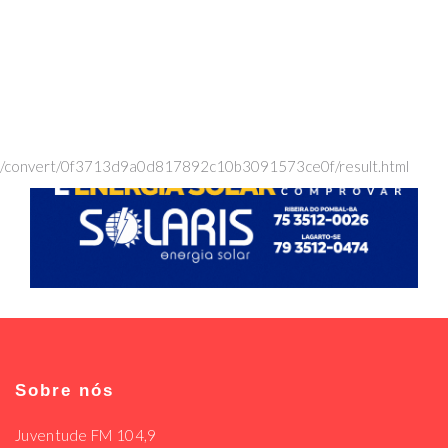
/convert/0f3713d9a0d817892c10b3091573ce0f/result.html
Sobre nós
Juventude FM 104,9