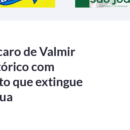
caro de Valmir
tórico com
to que extingue
gua