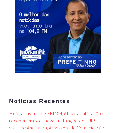
Notícias Recentes
Hoje, a Juventude FM104,9 teve a satisfação de
receber, em suas novas instalações, da UFS.
visita de Ana Laura, Assessora de Comunicação