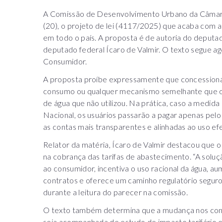
A Comissão de Desenvolvimento Urbano da Câmara
(20), o projeto de lei (4117/2025) que acaba com 
em todo o país. A proposta é de autoria do deputad
deputado federal Ícaro de Valmir. O texto segue a
Consumidor.
A proposta proíbe expressamente que concessioná
consumo ou qualquer mecanismo semelhante que o
de água que não utilizou. Na prática, caso a medid
Nacional, os usuários passarão a pagar apenas pelo
as contas mais transparentes e alinhadas ao uso efe
Relator da matéria, Ícaro de Valmir destacou que o 
na cobrança das tarifas de abastecimento. “A solu
ao consumidor, incentiva o uso racional da água, au
contratos e oferece um caminho regulatório seguro 
durante a leitura do parecer na comissão.
O texto também determina que a mudança nos cont
seja acompanhada de estudo de impacto tarifário 