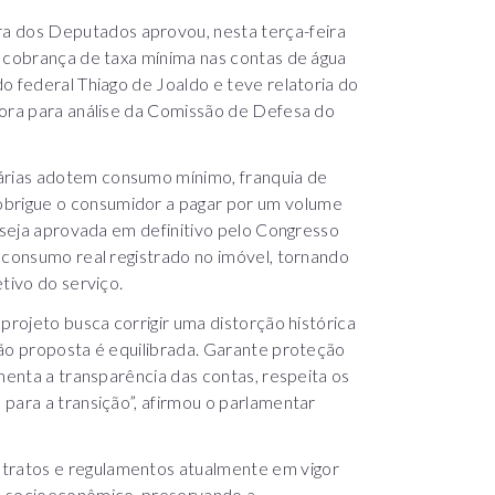
 dos Deputados aprovou, nesta terça-feira
a cobrança de taxa mínima nas contas de água
o federal Thiago de Joaldo e teve relatoria do
gora para análise da Comissão de Defesa do
rias adotem consumo mínimo, franquia de
brigue o consumidor a pagar por um volume
a seja aprovada em definitivo pelo Congresso
 consumo real registrado no imóvel, tornando
tivo do serviço.
projeto busca corrigir uma distorção histórica
ção proposta é equilibrada. Garante proteção
menta a transparência das contas, respeita os
para a transição”, afirmou o parlamentar
ratos e regulamentos atualmente em vigor
e socioeconômico, preservando a