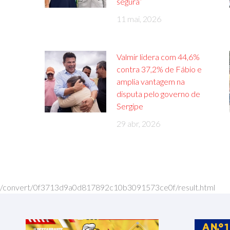
segura”
11 mai, 2026
Valmir lidera com 44,6%
contra 37,2% de Fábio e
amplia vantagem na
disputa pelo governo de
Sergipe
29 abr, 2026
/convert/0f3713d9a0d817892c10b3091573ce0f/result.html