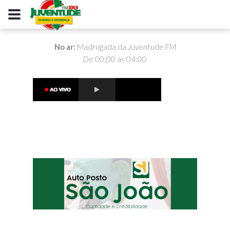
No ar:
Madrugada da Juventude FM
De 00:00 às 04:00