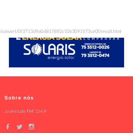
/convert/0f3713d9a0d817892c10b3091573ce0f/result.html
Sobre nós
Juventude FM 104,9