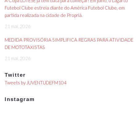
A Copa LOTESE já tem data para começar! Em julho, o Lagarto
Futebol Clube estreia diante do América Futebol Clube, em
partida realizada na cidade de Propriá.
21 mai, 2026
MEDIDA PROVISÓRIA SIMPLIFICA REGRAS PARA ATIVIDADE
DE MOTOTAXISTAS
21 mai, 2026
Twitter
Tweets by JUVENTUDEFM104
Instagram